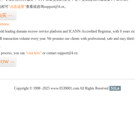
流程可
“点击这里”
查看或咨询support@4.cn。
购买
>>
erview:
orld leading domain escrow service platform and ICANN-Accredited Registrar, with 6 years ri
 transaction volume every year. We promise our clients with professional, safe and easy third-
.
d process, you can
“visit here”
or contact support@4.cn.
NOW
>>
Copyright © 1998 -2025 www.0539001.com All Rights Reserved
51La