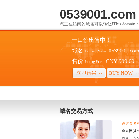
0539001.com
您正在访问的域名可以转让!This domain name i
一口价出售中！
域名
0539001.co
Domain Name:
售价
CNY 999.00
Listing Price:
立即购买
BUY NOW
>>
>>
域名交易方式：
通过金名网(
金名网(4
简单、安