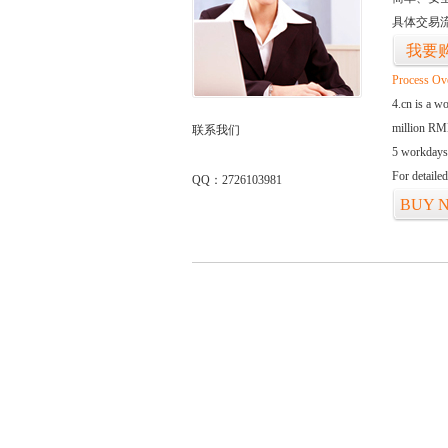
具体交易
我要
Process Ov
4.cn is a w
million RMB
联系我们
5 workdays
For detaile
QQ：2726103981
BUY 